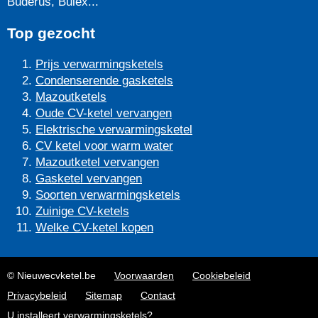
Buderus, Bulex...
Top gezocht
Prijs verwarmingsketels
Condenserende gasketels
Mazoutketels
Oude CV-ketel vervangen
Elektrische verwarmingsketel
CV ketel voor warm water
Mazoutketel vervangen
Gasketel vervangen
Soorten verwarmingsketels
Zuinige CV-ketels
Welke CV-ketel kopen
© Nieuwecvketel.be
Voorwaarden
Cookiebeleid
Privacybeleid
Sitemap
Contact
U installeert verwarmingsketels?