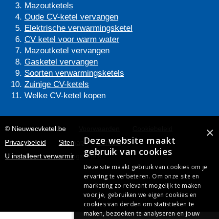
Mazoutketels
Oude CV-ketel vervangen
Elektrische verwarmingsketel
CV ketel voor warm water
Mazoutketel vervangen
Gasketel vervangen
Soorten verwarmingsketels
Zuinige CV-ketels
Welke CV-ketel kopen
×
© Nieuwecvketel.be
Voorwaarden
Cookiebeleid
Deze website maakt
Privacybeleid
Sitemap
Contact
gebruik van cookies
U installeert verwarmingsketels?
Deze site maakt gebruik van cookies om je
ervaring te verbeteren. Om onze site en
marketing zo relevant mogelijk te maken
voor je, gebruiken we eigen cookies en
cookies van derden om statistieken te
maken, bezoeken te analyseren en jouw